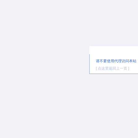
提示信息
请不要使用代理访问本站
[ 点这里返回上一页 ]