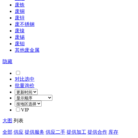
废铁
废铜
废锌
废不锈钢
废镍
废锡
废钼
其他废金属
隐藏
对比选中
批量询价
VIP
大图
列表
全部
供应
提供服务
供应二手
提供加工
提供合作
库存