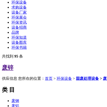
环保设备
求购设备
设备厂家
环保展会
环保资讯
设备招商
品牌
环保知道
设备图库
环保书籍
共找到
95
条
废锌
供应信息
您所在的位置：
首页
>
环保设备
>
固废处理设备
>
废
类 目
废钢
废铝