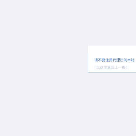
提示信息
请不要使用代理访问本站
[ 点这里返回上一页 ]