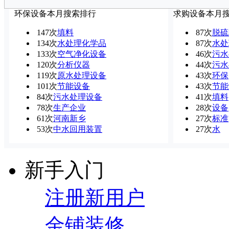
环保设备本月搜索排行
求购设备本月
147次
填料
87次
脱硫
134次
水处理化学品
87次
水处
133次
空气净化设备
46次
污水
120次
分析仪器
44次
污水
119次
原水处理设备
43次
环保
101次
节能设备
43次
节能
84次
污水处理设备
41次
填料
78次
生产企业
28次
设备
61次
河南新乡
27次
标准
53次
中水回用装置
27次
水
新手入门
注册新用户
金铺装修