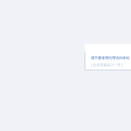
提示信息
请不要使用代理访问本站
[ 点这里返回上一页 ]