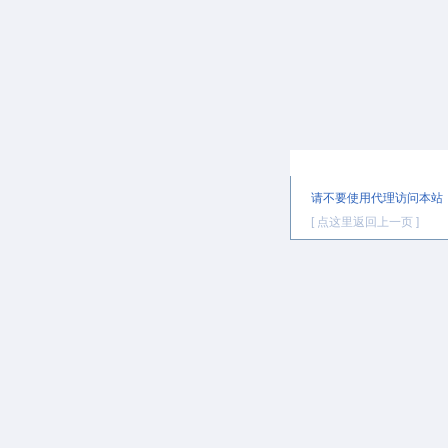
提示信息
请不要使用代理访问本站
[ 点这里返回上一页 ]