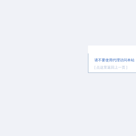
提示信息
请不要使用代理访问本站
[ 点这里返回上一页 ]