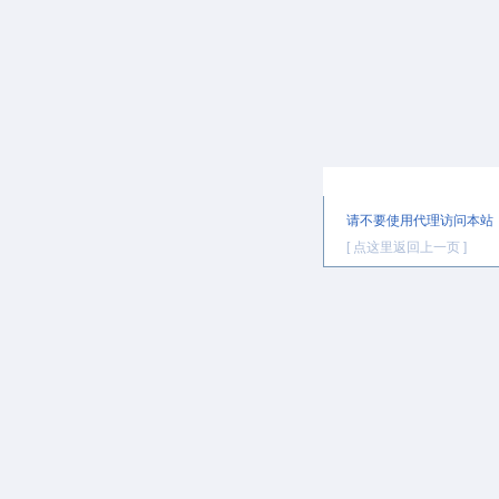
提示信息
请不要使用代理访问本站
[ 点这里返回上一页 ]