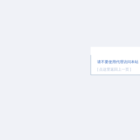
提示信息
请不要使用代理访问本站
[ 点这里返回上一页 ]