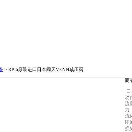
备
> RP-6原装进口日本阀天VENN减压阀
商
日
动
流
力
流
即
损