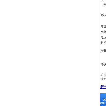
流
环
电
电
防
安
可
广
多
我