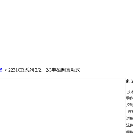
备
> 2231CR系列 2/2、2/3电磁阀直动式
商
技
动
控
连
适
流
阀