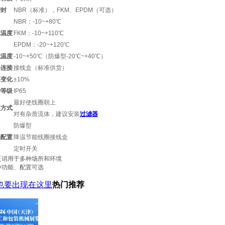
密封
NBR（标准），FKM、EPDM（可选）
NBR：-10~+80℃
体温度
FKM：-10~+110℃
EPDM：-20~+120℃
境温度
-10~+50℃（防爆型-20℃~+40℃）
器连接
接线盒（标准供货）
压变化
±10%
护等级
IP65
最好使线圈朝上
装方式
对有杂质流体，建议安装
过滤器
防爆型
选配置
降温节能线圈接线盒
定时开关
泛诮用于多种场所和环境
种功能、配置可选
也要出现在这里
热门推荐