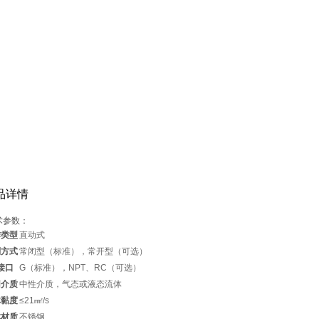
品详情
术参数：
作类型
直动式
制方式
常闭型（标准），常开型（可选）
接口
G（标准），NPT、RC（可选）
用介质
中性介质，气态或液态流体
体黏度
≤21㎟/s
体材质
不锈钢