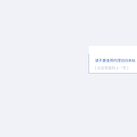
提示信息
请不要使用代理访问本站
[ 点这里返回上一页 ]