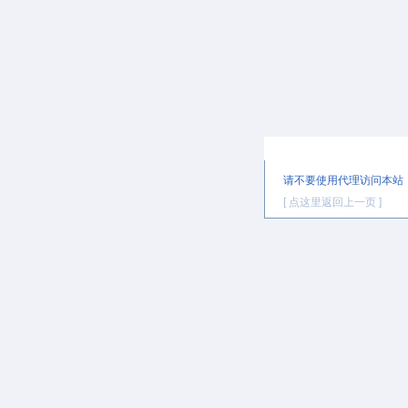
提示信息
请不要使用代理访问本站
[ 点这里返回上一页 ]