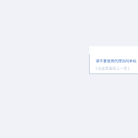
提示信息
请不要使用代理访问本站
[ 点这里返回上一页 ]