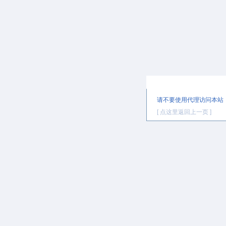
提示信息
请不要使用代理访问本站
[ 点这里返回上一页 ]