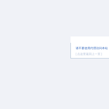
提示信息
请不要使用代理访问本站
[ 点这里返回上一页 ]