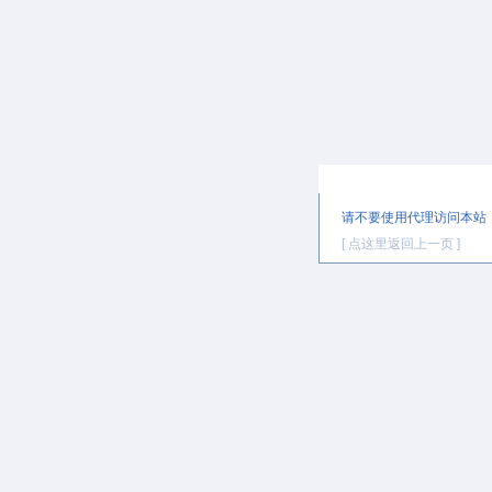
提示信息
请不要使用代理访问本站
[ 点这里返回上一页 ]