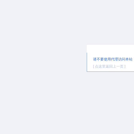
提示信息
请不要使用代理访问本站
[ 点这里返回上一页 ]