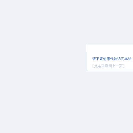
提示信息
请不要使用代理访问本站
[ 点这里返回上一页 ]