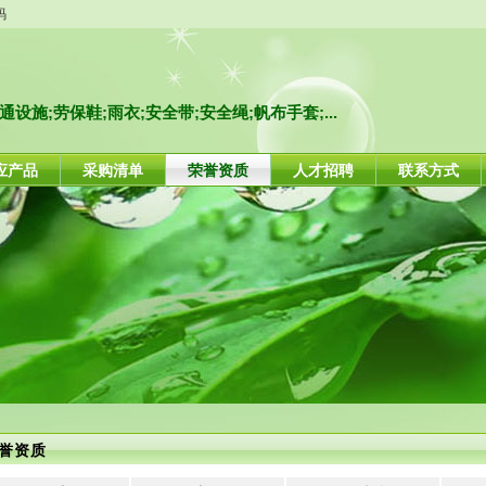
码
设施;劳保鞋;雨衣;安全带;安全绳;帆布手套;...
应产品
采购清单
荣誉资质
人才招聘
联系方式
誉资质