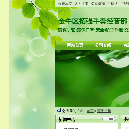
收藏本页
|
设为主页
|
保存桌面
|
手机版
|
二维
金牛区拓强手套经营部
劳保手套;劳保口罩;安全帽;工作服;交通
网站首页
公司介绍
供
您当前的位置：
首页
»
荣誉资质
新闻中心
荣