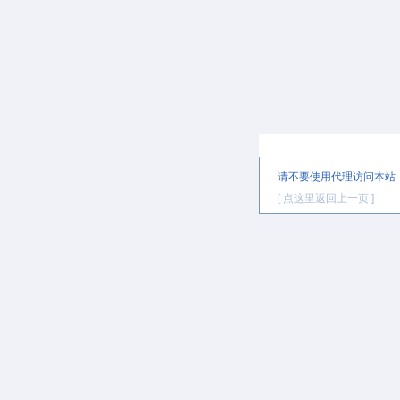
提示信息
请不要使用代理访问本站
[ 点这里返回上一页 ]