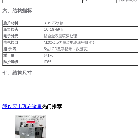
六、结构指标
膜片材料
316L不锈钢
压力接头
1Cr18Ni9Ti
电子外壳
铝合金表面喷漆处理
电气接口
M20X1.5内螺纹电缆线密封接头
指 示 表
5位LCD数字指示（数显表）
重 量
约1kg
防护等级
IP65
七、
结构尺寸
我也要出现在这里
热门推荐