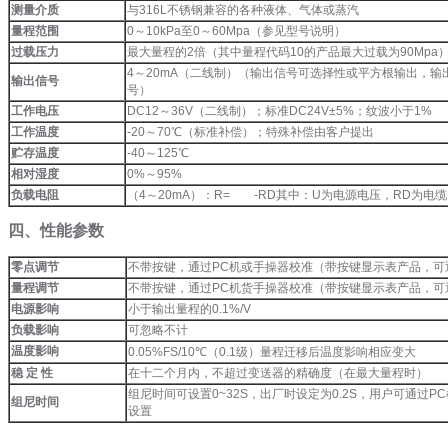
测量介质
与316L不锈钢兼容的各种液体、气体或蒸汽
量程范围
0～10kPa至0～60Mpa（参见型号说明）
过载压力
最大量程的2倍（其中量程代码10的产品最大过载为90Mpa
4～20mA（二线制）（输出信号可选择性或平方根输出，输
输出信号
号）
工作电压
DC12～36V（二线制）；标准DC24V±5%；纹波小于1%
工作温度
-20～70℃（标准补偿）；特殊补偿由客户提出
贮存温度
-40～125℃
相对湿度
0%～95%
负载电阻
（4～20mA）：R= -RD其中：U为电源电压，RD为电
四、性能参数
零点调节
不带按键，通过PC机或手操器校准（带按键显示表产品，可
量程调节
不带按键，通过PC机货手操器校准（带按键显示表产品，可
电源影响
小于输出量程的0.1%/V
负载影响
可忽略不计
温度影响
0.05%FS/10℃（0.1级）量程迁移后温度影响相应变大
稳 定 性
在十二个月内，不超过变送器的精确度（在最大量程时）
组尼时间可设置0~32S，出厂时设定为0.2S，用户可通过
组尼时间
设置