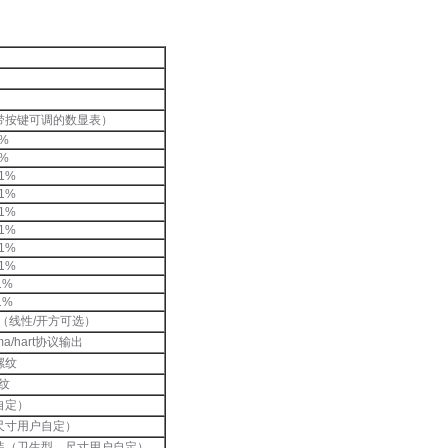
带按键可调的数显表）
2%
2%
.1%
.1%
.1%
.1%
.1%
.1%
1%
1%
mA（线性/开方可选）
a/hart协议输出
外螺纹
螺纹
自定）
尺寸用户自定）
装（卫生型，尺寸用户自定）