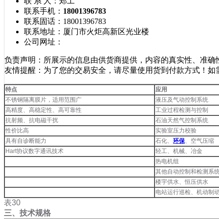
联 系 人：
郑工
联系手机：
18001396783
联系固话：
18001396783
联系地址：
厦门市火炬高新区光业楼
公司网址：
负责声明：所展示的信息由供货商提供，内容的真实性、准确
友情提醒：为了您的交易安全，请尽量使用货到付款方式！如
特点
应用
不锈钢隔离膜片，适用范围广
液压及气动控制系统
高精度、高稳定性、高可靠性
工业过程检测与控制
抗射频、抗电磁干扰
石油天然气控制系统
性价比高
实验室压力校验
具有自诊断能力
石化、
环保
、空气压缩
Hart协议数字通讯技术
轻工、机械、冶金
热电机组
其他自动控制和检测系
楼宇供水、恒压供水
电站运行巡检、机动制
表30
三、技术规格