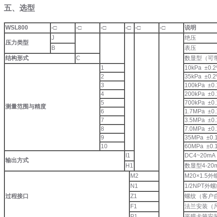
五、选型
WSL800
-□
-□
-□
-□
-□
-□
说明
J
绝压
压力类型
B
表压
结构形式
C
数显型（可
1
10kPa ±0.
2
35kPa ±0.
3
100kPa ±0
4
200kPa ±0
5
700kPa ±0
测量范围与精度
6
1.7MPa ±0
7
3.5MPa ±0
8
7.0MPa ±0
9
35MPa ±0.
10
60MPa ±0.
I1
DC4~20
输出方式
H1
数显型4-20m
M2
M20×1.5
N1
1/2NPT外
过程接口
Z1
螺纹（客户
F1
法兰安装（
P1
平膜卡箍安