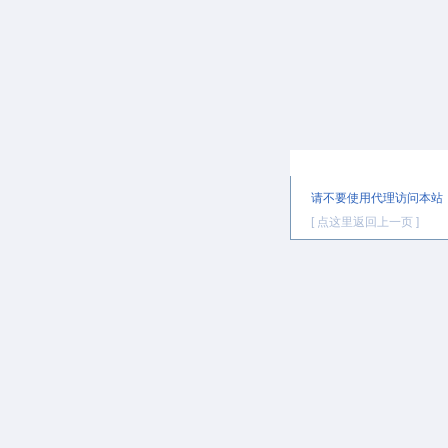
提示信息
请不要使用代理访问本站
[ 点这里返回上一页 ]