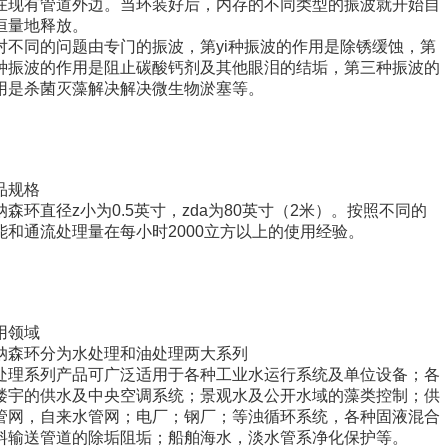
在现有管道外边。当环装好后，内存的不同类型的振波就开始自
恒量地释放。
对不同的问题由专门的振波，第yi种振波的作用是除锈缓蚀，第
种振波的作用是阻止碳酸钙剂及其他眼泪的结垢，第三种振波的
用是杀菌灭藻解决解决微生物淤塞等。
品规格
纳森环直径z小为0.5英寸，zda为80英寸（2米）。按照不同的
能和通流处理量在每小时2000立方以上的使用经验。
用领域
纳森环分为水处理和油处理两大系列
处理系列产品可广泛适用于各种工业水运行系统及单位设备；各
楼宇的供水及中央空调系统；景观水及公开水域的藻类控制；供
管网，自来水管网；电厂；钢厂；等浊循环系统，各种固液混合
料输送管道的除垢阻垢；船舶海水，淡水管系净化保护等。