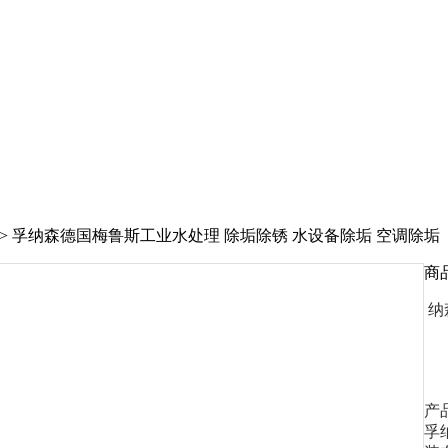
> 孚纳森德国梅鲁斯工业水处理 除垢除锈 水设备除垢 空调除垢
商
纳
产
孚