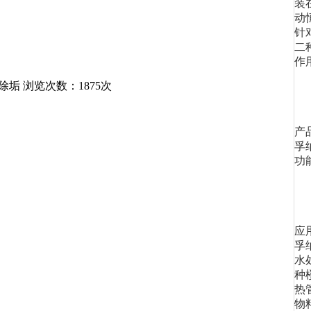
装
动
针
二
作
除垢
浏览次数：1875次
产
孚
功
应
孚
水
种
热
物