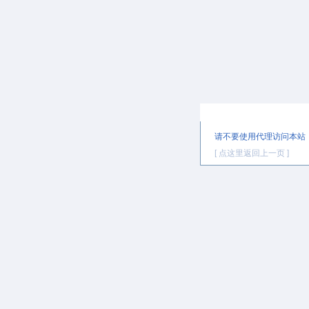
提示信息
请不要使用代理访问本站
[ 点这里返回上一页 ]