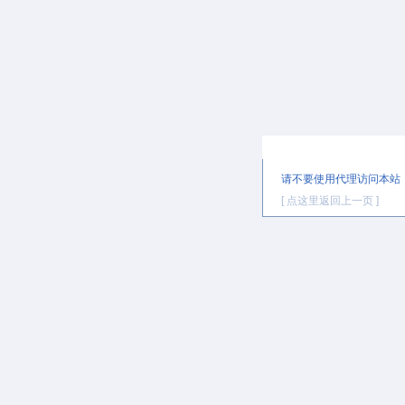
提示信息
请不要使用代理访问本站
[ 点这里返回上一页 ]