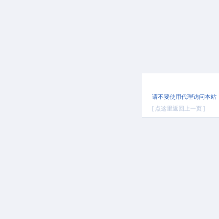
提示信息
请不要使用代理访问本站
[ 点这里返回上一页 ]