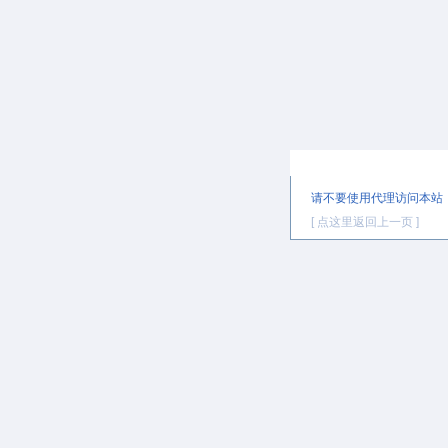
提示信息
请不要使用代理访问本站
[ 点这里返回上一页 ]