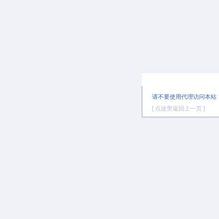
提示信息
请不要使用代理访问本站
[ 点这里返回上一页 ]