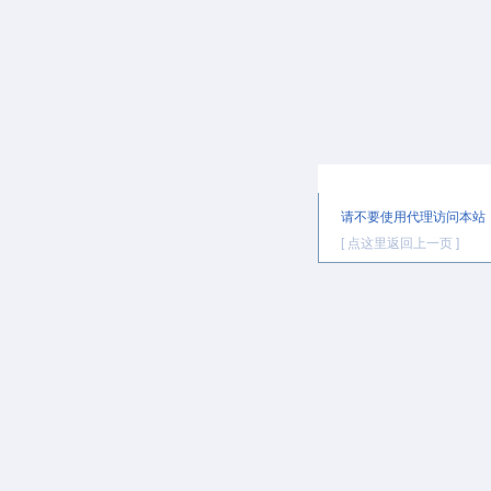
提示信息
请不要使用代理访问本站
[ 点这里返回上一页 ]