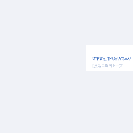
提示信息
请不要使用代理访问本站
[ 点这里返回上一页 ]