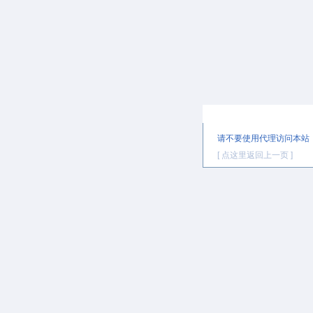
提示信息
请不要使用代理访问本站
[ 点这里返回上一页 ]