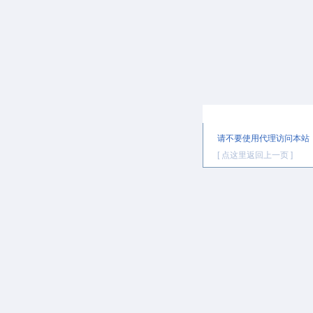
提示信息
请不要使用代理访问本站
[ 点这里返回上一页 ]