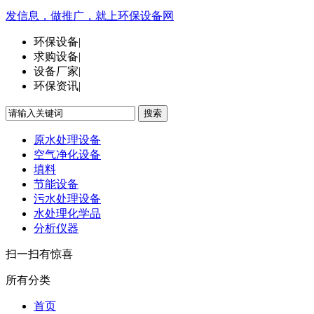
发信息，做推广，就上环保设备网
环保设备
|
求购设备
|
设备厂家
|
环保资讯
|
搜索
原水处理设备
空气净化设备
填料
节能设备
污水处理设备
水处理化学品
分析仪器
扫一扫有惊喜
所有分类
首页