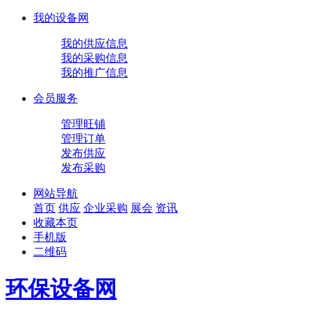
我的设备网
我的供应信息
我的采购信息
我的推广信息
会员服务
管理旺铺
管理订单
发布供应
发布采购
网站导航
首页
供应
企业
采购
展会
资讯
收藏本页
手机版
二维码
环保设备网