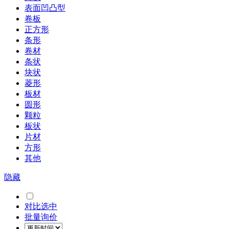
表面凹凸型
卷板
正方形
条形
卷材
条状
块状
菱形
板材
圆形
颗粒
板状
片材
方形
其他
隐藏
对比选中
批量询价