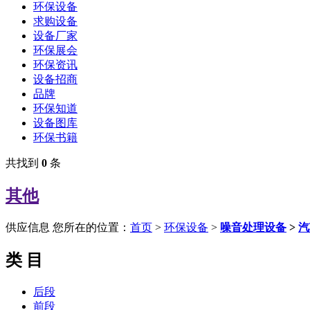
环保设备
求购设备
设备厂家
环保展会
环保资讯
设备招商
品牌
环保知道
设备图库
环保书籍
共找到
0
条
其他
供应信息
您所在的位置：
首页
>
环保设备
>
噪音处理设备
>
汽
类 目
后段
前段