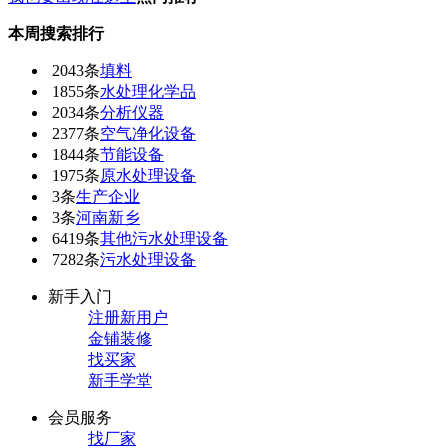
本周搜索排行
2043条
填料
1855条
水处理化学品
2034条
分析仪器
2377条
空气净化设备
1844条
节能设备
1975条
原水处理设备
3条
生产企业
3条
河南新乡
6419条
其他污水处理设备
7282条
污水处理设备
新手入门
注册新用户
金铺装修
找买家
新手学堂
会员服务
找厂家