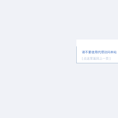
提示信息
请不要使用代理访问本站
[ 点这里返回上一页 ]