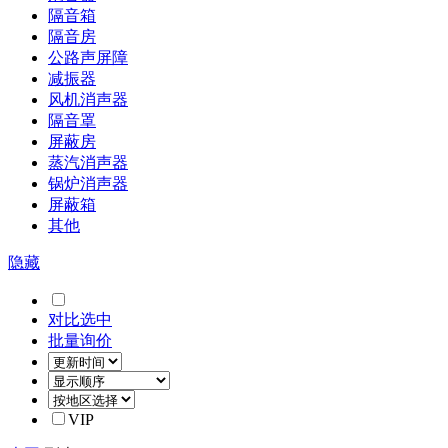
隔音箱
隔音房
公路声屏障
减振器
风机消声器
隔音罩
屏蔽房
蒸汽消声器
锅炉消声器
屏蔽箱
其他
隐藏
对比选中
批量询价
VIP