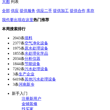
大图
列表
全部
供应
提供服务
供应二手
提供加工
提供合作
库存
我也要出现在这里
热门推荐
本周搜索排行
2043条
填料
2377条
空气净化设备
1975条
原水处理设备
1855条
水处理化学品
2034条
分析仪器
1844条
节能设备
7282条
污水处理设备
3条
生产企业
6419条
其他污水处理设备
3条
河南新乡
新手入门
注册新用户
金铺装修
找买家