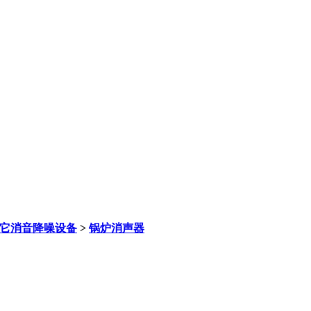
它消音降噪设备
>
锅炉消声器