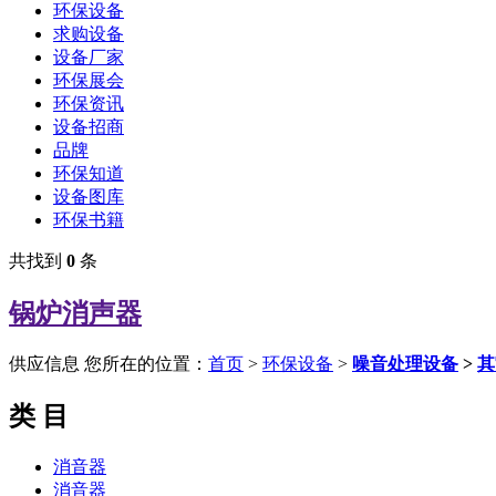
环保设备
求购设备
设备厂家
环保展会
环保资讯
设备招商
品牌
环保知道
设备图库
环保书籍
共找到
0
条
锅炉消声器
供应信息
您所在的位置：
首页
>
环保设备
>
噪音处理设备
>
其
类 目
消音器
消音器