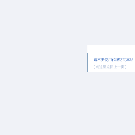
提示信息
请不要使用代理访问本站
[ 点这里返回上一页 ]