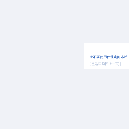
提示信息
请不要使用代理访问本站
[ 点这里返回上一页 ]