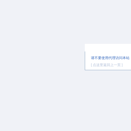
提示信息
请不要使用代理访问本站
[ 点这里返回上一页 ]