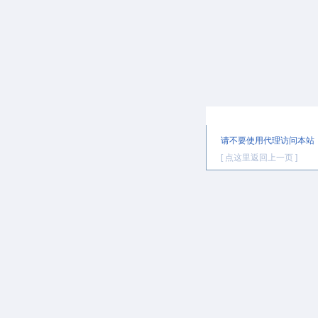
提示信息
请不要使用代理访问本站
[ 点这里返回上一页 ]