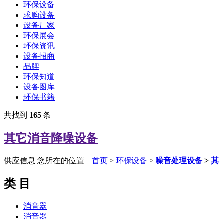
环保设备
求购设备
设备厂家
环保展会
环保资讯
设备招商
品牌
环保知道
设备图库
环保书籍
共找到
165
条
其它消音降噪设备
供应信息
您所在的位置：
首页
>
环保设备
>
噪音处理设备
>
其
类 目
消音器
消音器