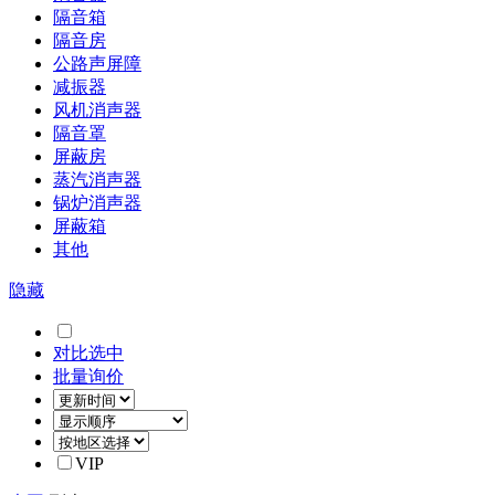
隔音箱
隔音房
公路声屏障
减振器
风机消声器
隔音罩
屏蔽房
蒸汽消声器
锅炉消声器
屏蔽箱
其他
隐藏
对比选中
批量询价
VIP