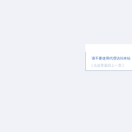
提示信息
请不要使用代理访问本站
[ 点这里返回上一页 ]