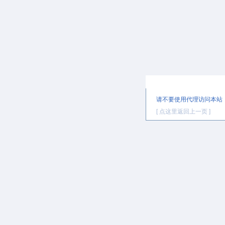
提示信息
请不要使用代理访问本站
[ 点这里返回上一页 ]