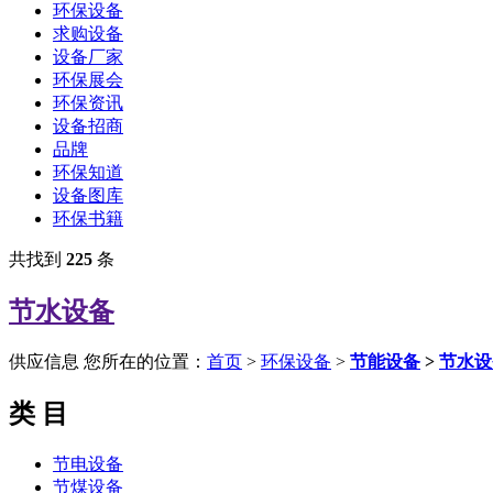
环保设备
求购设备
设备厂家
环保展会
环保资讯
设备招商
品牌
环保知道
设备图库
环保书籍
共找到
225
条
节水设备
供应信息
您所在的位置：
首页
>
环保设备
>
节能设备
>
节水设
类 目
节电设备
节煤设备