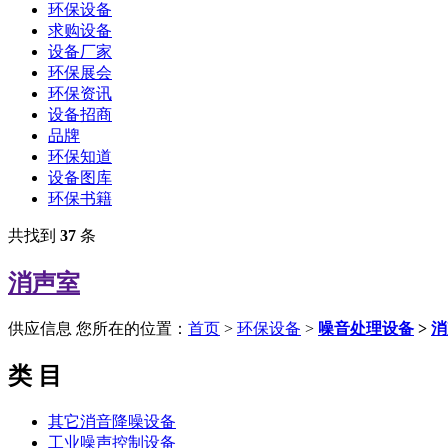
环保设备
求购设备
设备厂家
环保展会
环保资讯
设备招商
品牌
环保知道
设备图库
环保书籍
共找到
37
条
消声室
供应信息
您所在的位置：
首页
>
环保设备
>
噪音处理设备
>
消
类 目
其它消音降噪设备
工业噪声控制设备