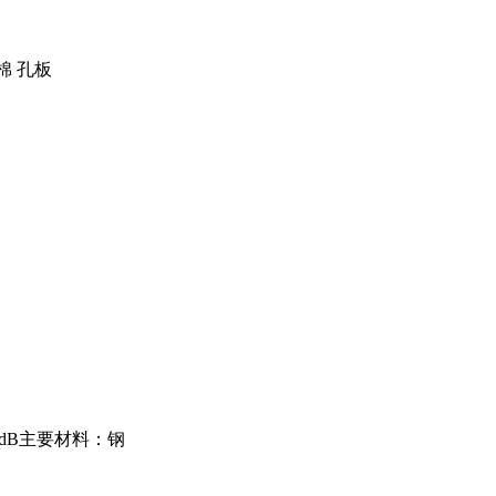
棉 孔板
dB主要材料：钢