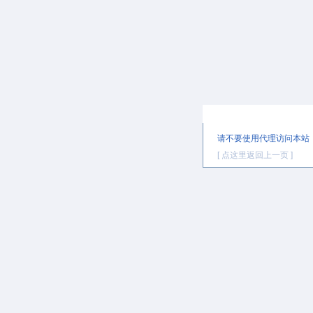
提示信息
请不要使用代理访问本站
[ 点这里返回上一页 ]