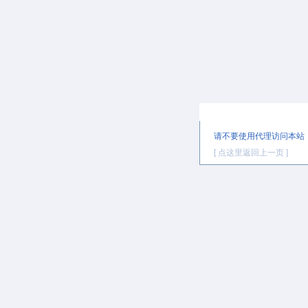
提示信息
请不要使用代理访问本站
[ 点这里返回上一页 ]