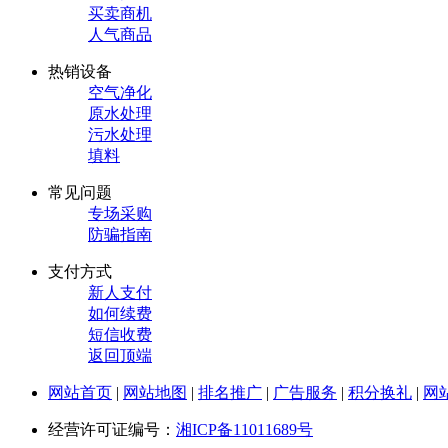
买卖商机
人气商品
热销设备
空气净化
原水处理
污水处理
填料
常见问题
专场采购
防骗指南
支付方式
新人支付
如何续费
短信收费
返回顶端
网站首页
|
网站地图
|
排名推广
|
广告服务
|
积分换礼
|
网
经营许可证编号：
湘ICP备11011689号