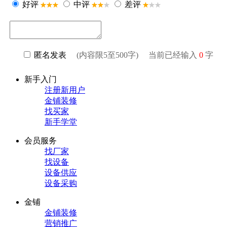
好评
中评
差评
匿名发表
(内容限5至500字) 当前已经输入
0
字
新手入门
注册新用户
金铺装修
找买家
新手学堂
会员服务
找厂家
找设备
设备供应
设备采购
金铺
金铺装修
营销推广