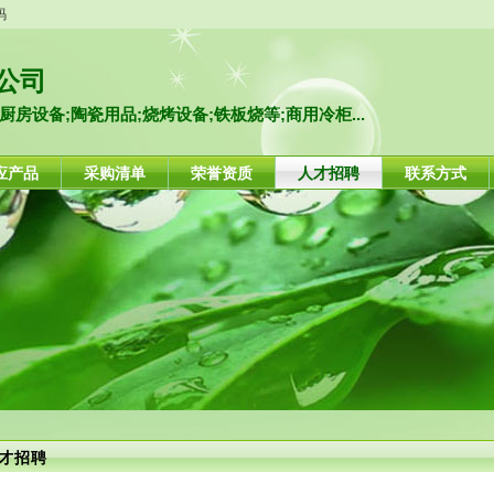
码
公司
房设备;陶瓷用品;烧烤设备;铁板烧等;商用冷柜...
应产品
采购清单
荣誉资质
人才招聘
联系方式
才招聘